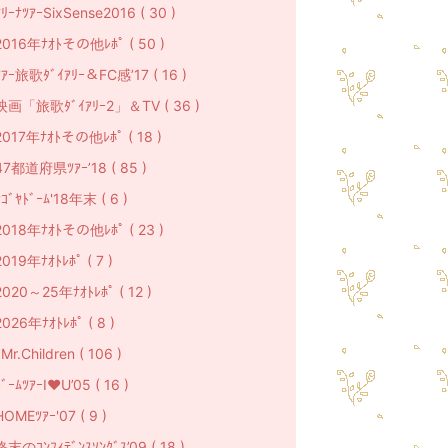
ｱﾘｰﾅﾂｱｰSixSense2016 ( 30 )
2016年ﾅｵﾄその他ﾚﾎﾟ ( 50 )
ﾂｱｰ旅歌ﾀﾞｲｱﾘｰ＆FC感’17 ( 16 )
映画「旅歌ﾀﾞｲｱﾘｰ2」＆TV ( 36 )
2017年ﾅｵﾄその他ﾚﾎﾟ ( 18 )
47都道府県ﾂｱｰ’18 ( 85 )
ﾅｺﾞﾔﾄﾞｰﾑ'18年末 ( 6 )
2018年ﾅｵﾄその他ﾚﾎﾟ ( 23 )
2019年ﾅｵﾄﾚﾎﾟ ( 7 )
2020～25年ﾅｵﾄﾚﾎﾟ ( 12 )
2026年ﾅｵﾄﾚﾎﾟ ( 8 )
r.Children ( 106 )
ﾞｰﾑﾂｱｰI♥U’05 ( 16 )
HOMEﾂｱｰ'07 ( 9 )
終末のｺﾝﾌｨﾃﾞﾝｽｿﾝｸﾞｽ’09 ( 18 )