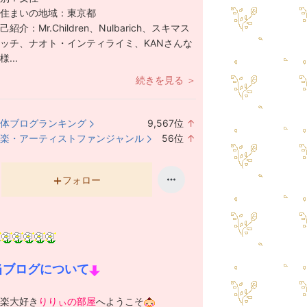
住まいの地域：
東京都
己紹介：
Mr.Children、Nulbarich、スキマス
ッチ、ナオト・インティライミ、KANさんな
様...
続きを見る ＞
体ブログランキング
9,567
位
↑
ラ
楽・アーティストファンジャンル
56
位
↑
ン
ラ
キ
ン
ン
キ
フォロー
グ
ン
上
グ
昇
上
昇
当ブログについて
楽大好き
りりぃの部屋
へようこそ