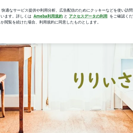
を買うミッション
芸能人ブログ
人気ブログ
新規登録
 | りりぃさん’s Room
音楽・旅・映画