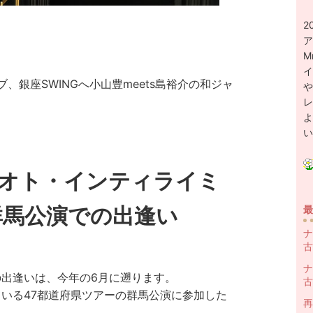
2
ア
M
イ
ブ、銀座SWINGへ
小山豊meets島裕介
の和ジャ
や
レ
よ
い
オト・インティライミ
群馬公演での出逢い
最
ナ
古
ナ
の出逢いは、今年の6月に遡ります。
古
いる47都道府県ツアーの群馬公演に参加した
再