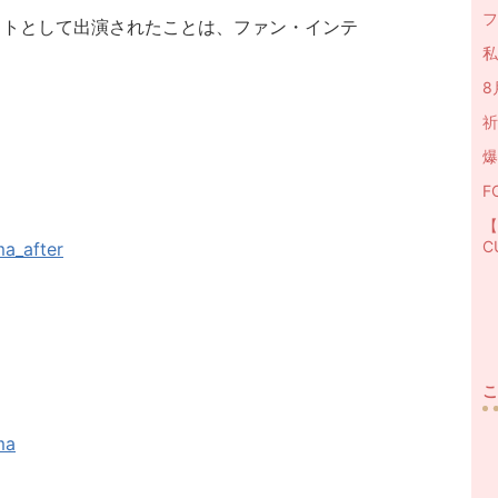
フ
ストとして出演されたことは、ファン・インテ
私
8
祈
爆
F
【
C
ma_after
こ
ma