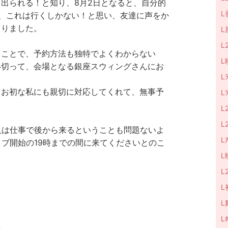
出られる！と知り、8月2日となると、自分的
L
、これは行くしかない！と思い、友達に声をか
まりました。
L
L
うことで、予約方法も独特でよくわからない
L
い切って、会場となる
銀座スウィングさん
にお
L
、お初な私にも親切に対応してくれて、無事予
L
L
L
人は仕事で後から来るということも問題ないよ
Lｱ
イブ開始の19時までの間に来てくださいとのこ
L
L
L
L
Lﾎ
）