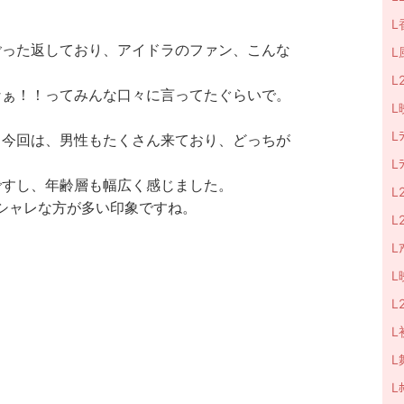
L
ごった返しており、アイドラのファン、こんな
L
。
L
なぁ！！ってみんな口々に言ってたぐらいで。
L
L
、今回は、男性もたくさん来ており、どっちが
L
ですし、年齢層も幅広く感じました。
L
、オシャレな方が多い印象ですね。
L
Lｱ
L
L
L
L
Lﾎ