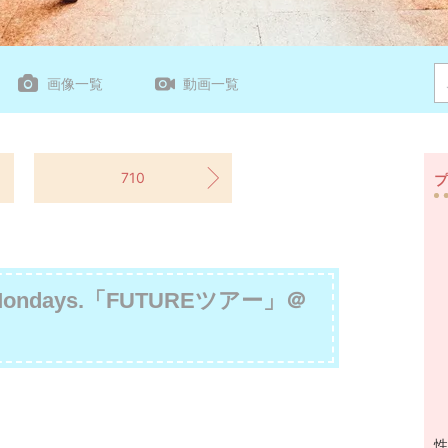
画像一覧
動画一覧
710
プ
 Mondays.「FUTUREツアー」＠
性