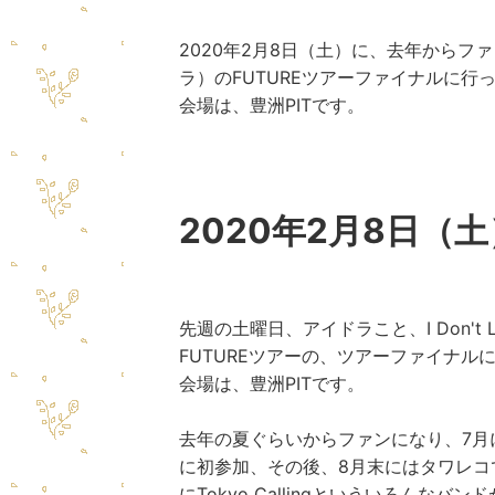
2020年2月8日（土）に、去年からフ
ラ）
の
FUTUREツアーファイナル
に行
会場は、
豊洲PIT
です。
2020年2月8日（
先週の土曜日、アイドラこと、
I Don't
FUTUREツアーの、ツアーファイナル
会場は、
豊洲PIT
です。
去年の夏ぐらいからファンになり、7月にT
に初参加、その後、8月末にはタワレコ
にTokyo Callingといういろん