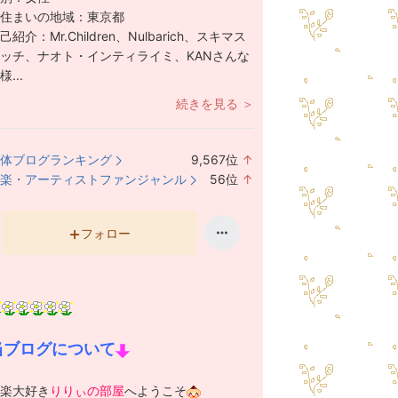
住まいの地域：
東京都
己紹介：
Mr.Children、Nulbarich、スキマス
ッチ、ナオト・インティライミ、KANさんな
様...
続きを見る ＞
体ブログランキング
9,567
位
↑
ラ
楽・アーティストファンジャンル
56
位
↑
ン
ラ
キ
ン
ン
キ
フォロー
グ
ン
上
グ
昇
上
昇
当ブログについて
楽大好き
りりぃの部屋
へようこそ