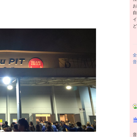
お
自
イ
ど
全
音
音