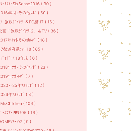
ｱﾘｰﾅﾂｱｰSixSense2016 ( 30 )
2016年ﾅｵﾄその他ﾚﾎﾟ ( 50 )
ﾂｱｰ旅歌ﾀﾞｲｱﾘｰ＆FC感’17 ( 16 )
映画「旅歌ﾀﾞｲｱﾘｰ2」＆TV ( 36 )
2017年ﾅｵﾄその他ﾚﾎﾟ ( 18 )
47都道府県ﾂｱｰ’18 ( 85 )
ﾅｺﾞﾔﾄﾞｰﾑ'18年末 ( 6 )
2018年ﾅｵﾄその他ﾚﾎﾟ ( 23 )
2019年ﾅｵﾄﾚﾎﾟ ( 7 )
2020～25年ﾅｵﾄﾚﾎﾟ ( 12 )
2026年ﾅｵﾄﾚﾎﾟ ( 8 )
r.Children ( 106 )
ﾞｰﾑﾂｱｰI♥U’05 ( 16 )
HOMEﾂｱｰ'07 ( 9 )
終末のｺﾝﾌｨﾃﾞﾝｽｿﾝｸﾞｽ’09 ( 18 )