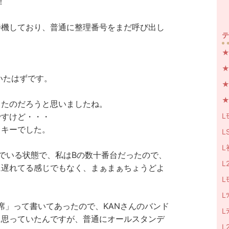
！
待機しており、普通に整理番号をまだ呼び出し
テ
★
★
いたはずです。
★N
★
したのだろうと思いましたね。
Lﾓ
ですけど・・・
ッキーでした。
LS
L
でいる状態で、私はBの数十番台だったので、
L
に遅れてる感じでもなく、まぁまぁちょうどよ
Lﾓ
L
席」って書いてあったので、KANさんのバンド
L
に思っていたんですが、普通にオールスタンデ
L