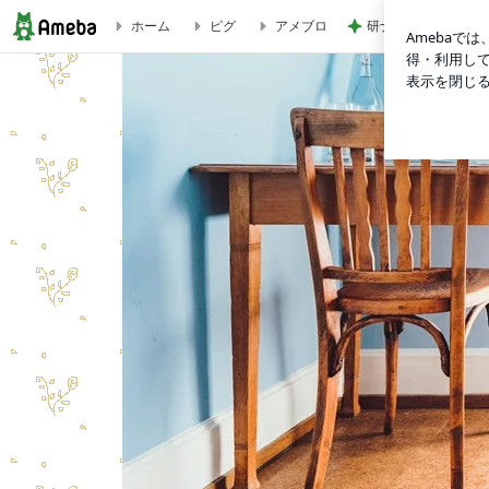
研ナオコ 夫が作っ
ホーム
ピグ
アメブロ
【アイドラ】I Don’t Like Mondays.「FUTUREツアー」＠豊洲P