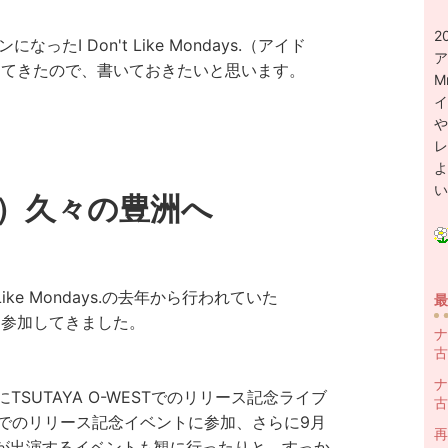
2
ァンになった
I Don't Like Mondays.（アイド
ア
ってきたので、書いておきたいと思います。
M
イ
や
レ
よ
い
土）久々の豊洲へ
 Like Mondays.
の去年から行われていた
最
に参加してきました。
ナ
古
ナ
SUTAYA O-WESTでのリリース記念ライブ
古
でのリリース記念イベントに参加、さらに9月
再
なバンドが出演するイベントも観に行ったりと、すっか