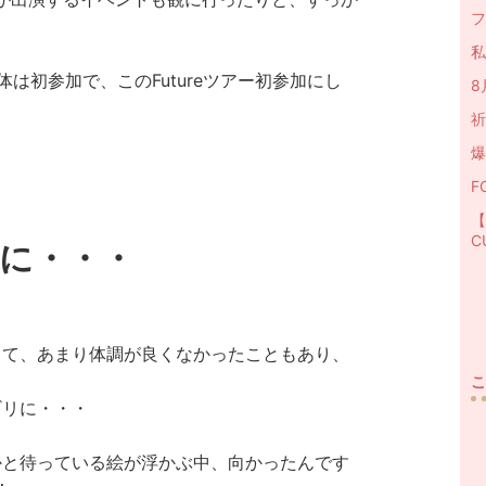
フ
私
は初参加で、このFutureツアー初参加にし
8
祈
爆
F
【
C
に・・・
して、あまり体調が良くなかったこともあり、
。
こ
ギリに・・・
かと待っている絵が浮かぶ中、向かったんです