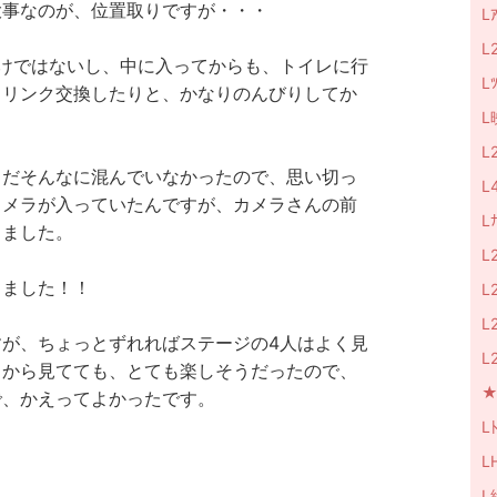
大事なのが、位置取りですが・・・
L
L
けではないし、中に入ってからも、トイレに行
L
ドリンク交換したりと、かなりのんびりしてか
L
L
まだそんなに混んでいなかったので、思い切っ
L
カメラが入っていたんですが、カメラさんの前
L
しました。
L
きました！！
L
L
が、ちょっとずれればステージの4人はよく見
L
ろから見てても、とても楽しそうだったので、
★M
で、かえってよかったです。
Lﾄ
L
L