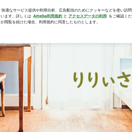
たのり塩ポテト
芸能人ブログ
人気ブログ
新規登録
ロ
IT | りりぃさん’s Room
音楽・旅・映画