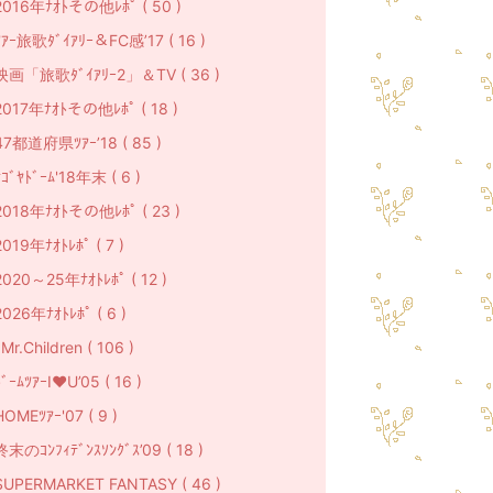
2016年ﾅｵﾄその他ﾚﾎﾟ ( 50 )
ﾂｱｰ旅歌ﾀﾞｲｱﾘｰ＆FC感’17 ( 16 )
映画「旅歌ﾀﾞｲｱﾘｰ2」＆TV ( 36 )
2017年ﾅｵﾄその他ﾚﾎﾟ ( 18 )
47都道府県ﾂｱｰ’18 ( 85 )
ﾅｺﾞﾔﾄﾞｰﾑ'18年末 ( 6 )
2018年ﾅｵﾄその他ﾚﾎﾟ ( 23 )
2019年ﾅｵﾄﾚﾎﾟ ( 7 )
2020～25年ﾅｵﾄﾚﾎﾟ ( 12 )
2026年ﾅｵﾄﾚﾎﾟ ( 6 )
r.Children ( 106 )
ﾞｰﾑﾂｱｰI♥U’05 ( 16 )
HOMEﾂｱｰ'07 ( 9 )
終末のｺﾝﾌｨﾃﾞﾝｽｿﾝｸﾞｽ’09 ( 18 )
SUPERMARKET FANTASY ( 46 )