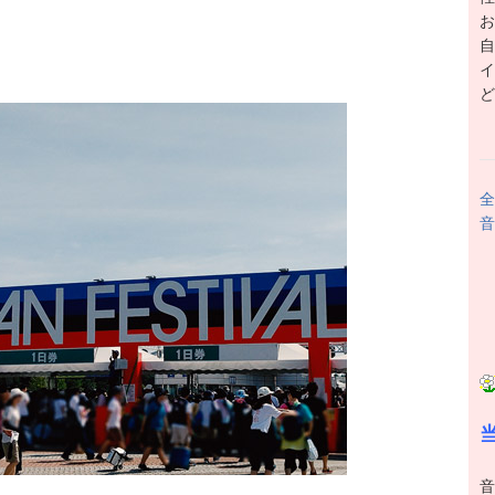
お
自
イ
ど
全
音
音