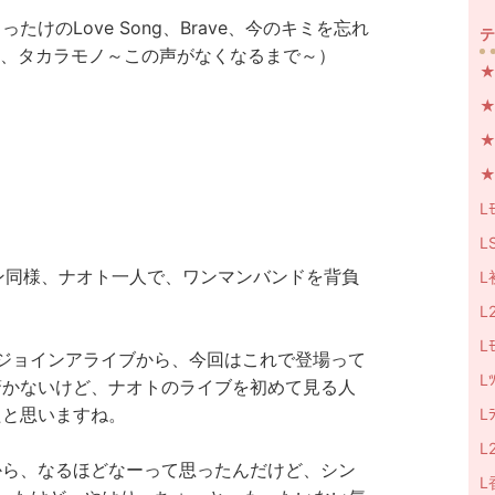
けのLove Song、Brave、今のキミを忘れ
テ
くて～、タカラモノ～この声がなくなるまで～）
★
★
★N
★
Lﾓ
LS
ン同様、
ナオト一人で、ワンマンバンドを背負
L
L
Lﾓ
ジョインアライブから、今回はこれで登場って
L
驚かないけど、ナオトのライブを初めて見る人
たと思いますね。
L
L
から、なるほどなーって思ったんだけど、シン
L