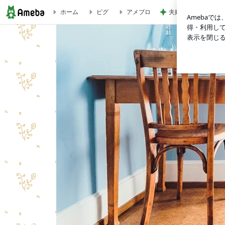
夫婦喧嘩でマザコン
ホーム
ピグ
アメブロ
ROCK IN JAPAN FES.2019（8/12）レポ（4）ナオト～終了ま