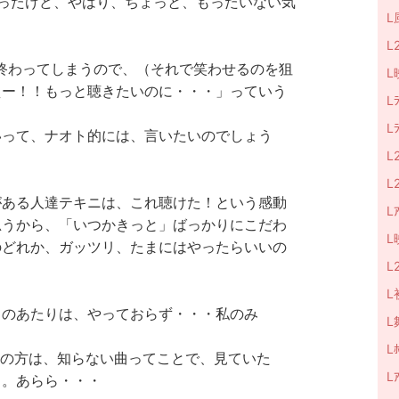
ったけど、やはり、ちょっと、もったいない気
L
L
終わってしまうので、（それで笑わせるのを狙
L
えー！！もっと聴きたいのに・・・」っていう
L
L
いって、ナオト的には、言いたいのでしょう
L
L
がある人達テキニは、これ聴けた！という感動
Lｱ
思うから、「いつかきっと」ばっかりにこだわ
L
のどれか、ガッツリ、たまにはやったらいいの
L
L
らのあたりは、やっておらず・・・私のみ
L
Lﾎ
初見の方は、知らない曲ってことで、見ていた
L
。。あらら・・・