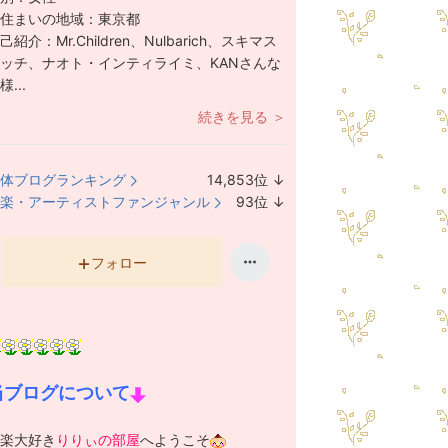
住まいの地域：
東京都
己紹介：
Mr.Children、Nulbarich、スキマス
ッチ、ナオト・インティライミ、KANさんな
様...
続きを見る ＞
体ブログランキング
14,853
位
↓
ラ
楽・アーティストファンジャンル
93
位
↓
ン
ラ
キ
ン
ン
キ
フォロー
グ
ン
下
グ
降
下
降
当ブログについて
楽大好き
りりぃの部屋
へようこそ