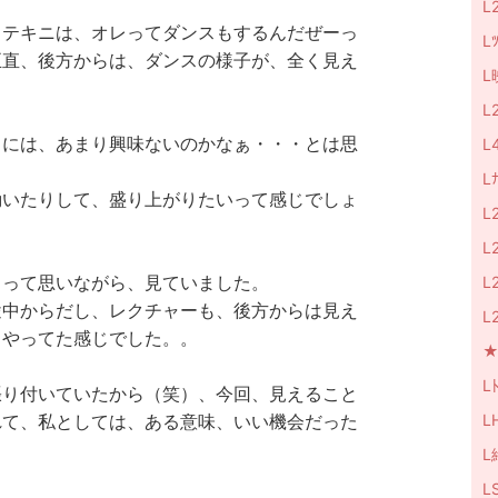
L
トテキニは、オレってダンスもするんだぜーっ
L
正直、後方からは、ダンスの様子が、全く見え
L
L
スには、あまり興味ないのかなぁ・・・とは思
L
L
動いたりして、盛り上がりたいって感じでしょ
L
L
ぁって思いながら、見ていました。
L
途中からだし、レクチャーも、後方からは見え
L
、やってた感じでした。。
★M
Lﾄ
張り付いていたから（笑）、今回、見えること
L
れて、私としては、ある意味、いい機会だった
L
L