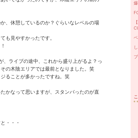
爆
F
【
のか、休憩しているのか？ぐらいなレベルの場
C
ベ
っても見やすかったです。
！！
し
ブ
が、ライブの途中、これから盛り上がるよ？っ
、
その木陰エリアでは最前となりました。笑
イジることが多かったですね。笑
いたかなって思いますが、スタンバったのが直
こ
すと・・・