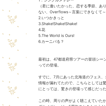
1．シングルメドレー
（君に逢いたかった、恋する季節、ありった
ない、Overflows～言葉にできな
2.いつかきっと
3.Shake!Shake!Shake!
4.花
5.The World is Ours!
6.カーニバる？
最初は、47都道府県ツアーの冒頭シー
っての登場。
すでに、7月にあった北海道のフェス、
情報が漏れてたので、こちらとしては
にとっては、驚きの登場って感じだっ
この時、周りの声がよく聴こえていた