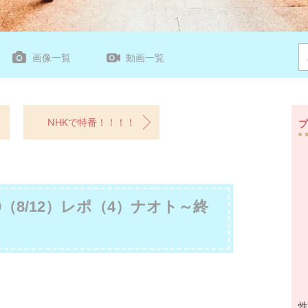
画像一覧
動画一覧
NHKで特番！！！！
プ
2019（8/12）レポ（4）ナオト～終
性