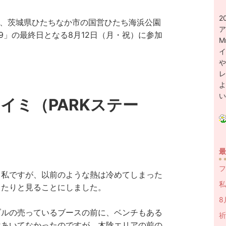
2
の5日間、茨城県ひたちなか市の国営ひたち海浜公園
ア
19」
の最終日となる
8月12日（月・祝）
に参加
M
イ
や
レ
よ
い
イミ（PARKステー
最
フ
う私ですが、以前のような熱は冷めてしまった
私
ったりと見ることにしました。
8
ブルの売っているブースの前に、ベンチもある
祈
はあいてなかったのですが、
木陰エリアの前の