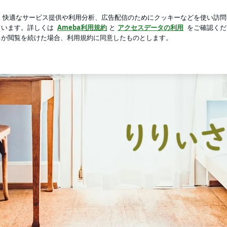
を自白した夫弟
芸能人ブログ
人気ブログ
新規登録
で編 | りりぃさん’s Room
音楽・旅・映画