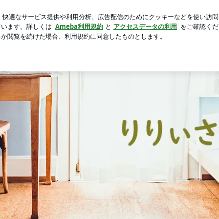
な私の体
芸能人ブログ
人気ブログ
新規登録
ログイ
りぃさん’s Room
音楽・旅・映画