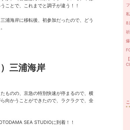
フ
いうことで、これまでと調子が違う！！
私
、
三浦海岸
に移転後、初参加だったので、どう
8
た。
祈
爆
F
【
C
月）三浦海岸
ったものの、京急の特別快速が停まるので、横
がら向かうことができたので、ラクラクで、全
こ
OTODAMA SEA STUDIO
に到着！！