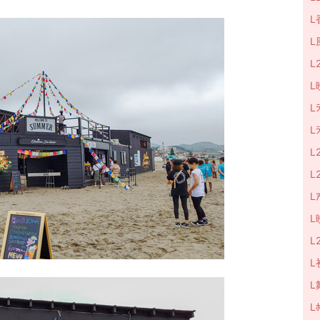
L
L
L
L
L
L
L
L
Lｱ
L
L
L
L
Lﾎ