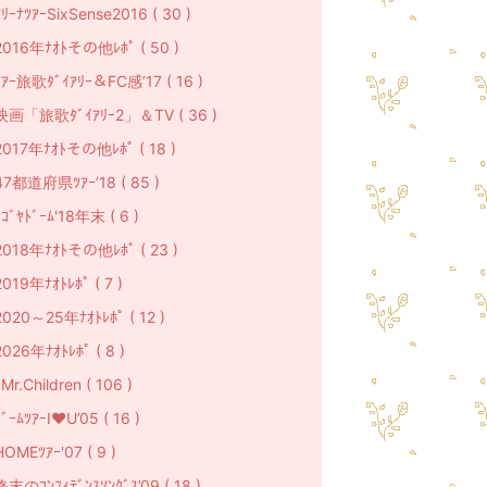
ｱﾘｰﾅﾂｱｰSixSense2016 ( 30 )
2016年ﾅｵﾄその他ﾚﾎﾟ ( 50 )
ﾂｱｰ旅歌ﾀﾞｲｱﾘｰ＆FC感’17 ( 16 )
映画「旅歌ﾀﾞｲｱﾘｰ2」＆TV ( 36 )
2017年ﾅｵﾄその他ﾚﾎﾟ ( 18 )
47都道府県ﾂｱｰ’18 ( 85 )
ﾅｺﾞﾔﾄﾞｰﾑ'18年末 ( 6 )
2018年ﾅｵﾄその他ﾚﾎﾟ ( 23 )
2019年ﾅｵﾄﾚﾎﾟ ( 7 )
2020～25年ﾅｵﾄﾚﾎﾟ ( 12 )
2026年ﾅｵﾄﾚﾎﾟ ( 8 )
r.Children ( 106 )
ﾞｰﾑﾂｱｰI♥U’05 ( 16 )
HOMEﾂｱｰ'07 ( 9 )
終末のｺﾝﾌｨﾃﾞﾝｽｿﾝｸﾞｽ’09 ( 18 )