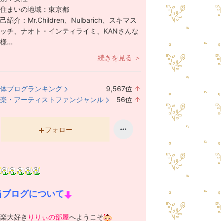
住まいの地域：
東京都
己紹介：
Mr.Children、Nulbarich、スキマス
ッチ、ナオト・インティライミ、KANさんな
様...
続きを見る ＞
体ブログランキング
9,567
位
↑
ラ
楽・アーティストファンジャンル
56
位
↑
ン
ラ
キ
ン
ン
キ
フォロー
グ
ン
上
グ
昇
上
昇
当ブログについて
楽大好き
りりぃの部屋
へようこそ