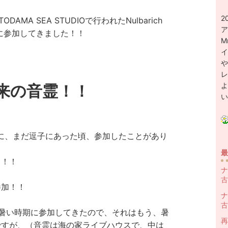
2
TODAMA SEA STUDIO
で行われた
Nulbarich
ア
ライブに参加してきました！！
M
イ
や
レ
よ
以来の音霊！！
い
1年に、まだ逗子にあった頃、参加したことがあり
最
出！！
ナ
古
参加！！
ナ
古
暑い時期に参加してきたので、それはもう、暑
再
ですが、（音霊は海の家ライブハウスで、中は