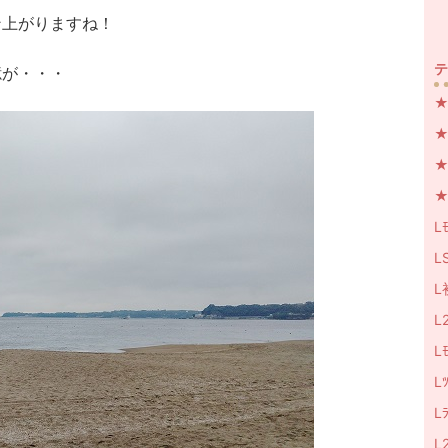
ン上がりますね！
テ
憶が・・・
★
★
★N
★
Lﾓ
LS
L
L
Lﾓ
L
L
L