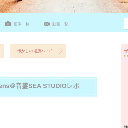
画像一覧
動画一覧
懐かしの場所へ！(^m^)
プ
 Ravens＠音霊SEA STUDIOレポ
性