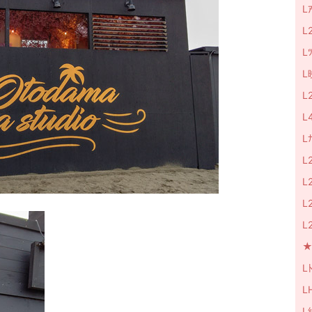
L
L
L
L
L
L
L
L
L
L
L
★M
Lﾄ
L
L