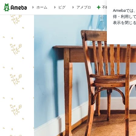
不眠もあり満身創痍
ホーム
ピグ
アメブロ
Nulbarich×Kj and The Ravens＠音霊SEA STUDIOレポ | り