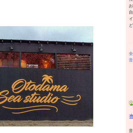
お
自
イ
ど
全
音
音