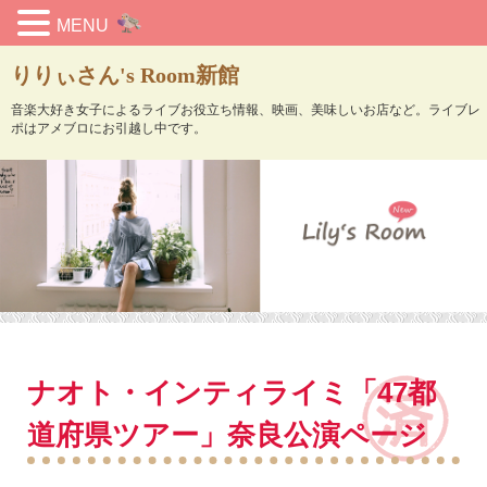
MENU
りりぃさん's Room新館
音楽大好き女子によるライブお役立ち情報、映画、美味しいお店など。ライブレ
ポはアメブロにお引越し中です。
ナオト・インティライミ「47都
道府県ツアー」奈良公演ページ